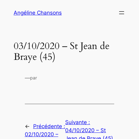
Aller
Angéline Chansons
au
contenu
03/10/2020 – St Jean de
Braye (45)
—
par
Suivante :
←
Précédente :
04/10/2020 – St
02/10/2020 –
Jean de Braye (45)