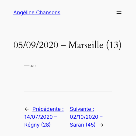
Aller
Angéline Chansons
au
contenu
05/09/2020 – Marseille (13)
—
par
←
Précédente :
Suivante :
14/07/2020 –
02/10/2020 –
Régny (28)
Saran (45)
→