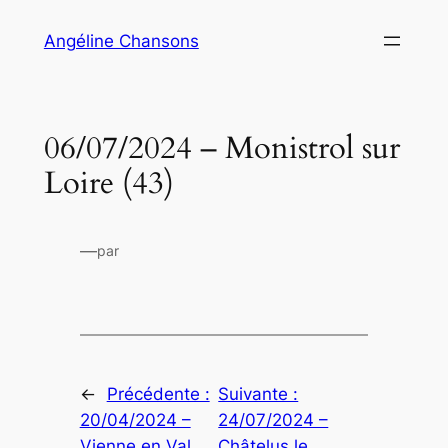
Aller
Angéline Chansons
au
contenu
06/07/2024 – Monistrol sur
Loire (43)
—
par
←
Précédente :
Suivante :
20/04/2024 –
24/07/2024 –
Vienne en Val
Châtelus le