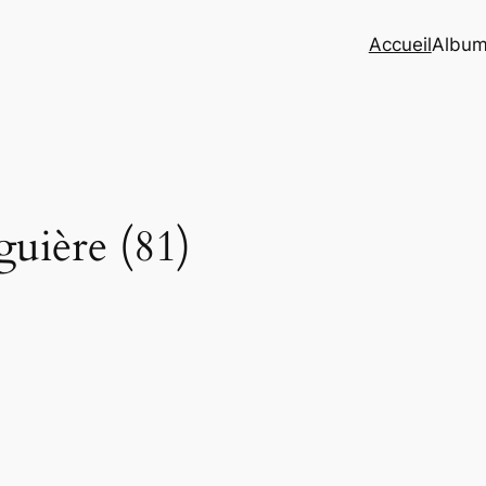
Accueil
Albu
uière (81)