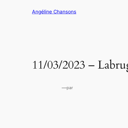
Aller
Angéline Chansons
au
contenu
11/03/2023 – Labrug
—
par