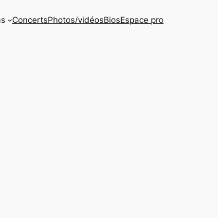
ms
Concerts
Photos/vidéos
Bios
Espace pro