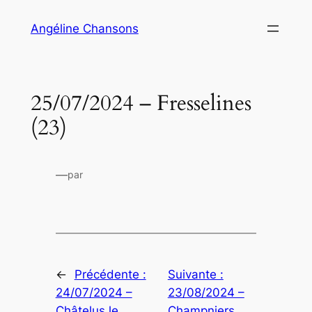
Aller
Angéline Chansons
au
contenu
25/07/2024 – Fresselines
(23)
—
par
←
Précédente :
Suivante :
24/07/2024 –
23/08/2024 –
Châtelus le
Champniers