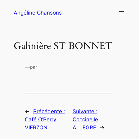
Aller
Angéline Chansons
au
contenu
Galinière ST BONNET
—
par
←
Précédente :
Suivante :
Café O’Berry
Coccinelle
VIERZON
ALLEGRE
→