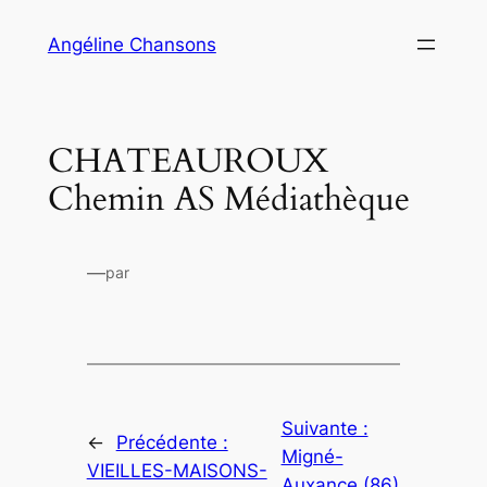
Aller
Angéline Chansons
au
contenu
CHATEAUROUX
Chemin AS Médiathèque
—
par
Suivante :
←
Précédente :
Migné-
VIEILLES-MAISONS-
Auxance (86)