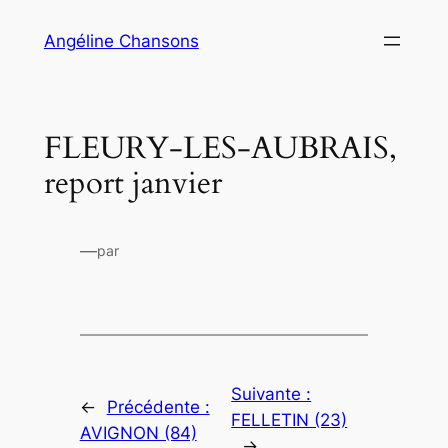
Aller
Angéline Chansons
au
contenu
FLEURY-LES-AUBRAIS,
report janvier
—
par
Suivante :
←
Précédente :
FELLETIN (23)
AVIGNON (84)
→