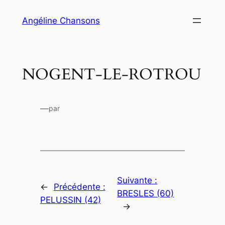
Aller
Angéline Chansons
au
contenu
NOGENT-LE-ROTROU
—
par
Suivante :
←
Précédente :
BRESLES (60)
PELUSSIN (42)
→