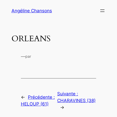
Aller
Angéline Chansons
au
contenu
ORLEANS
—
par
Suivante :
←
Précédente :
CHARAVINES (38)
HELOUP (61)
→