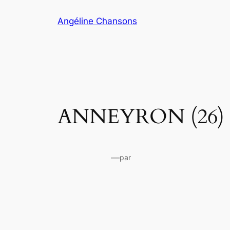
Aller
Angéline Chansons
au
contenu
ANNEYRON (26)
—
par