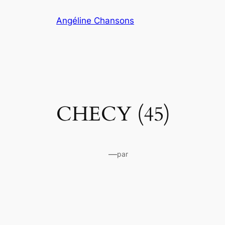
Aller
Angéline Chansons
au
contenu
CHECY (45)
—
par